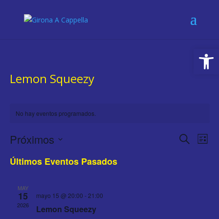
Abrir
Lemon Squeezy
No hay eventos programados.
Navega
Na
Próximos
Buscar
Lista
de
de
Selecciona
vis
búsqu
Últimos Eventos Pasados
la
de
y
fecha.
Eve
vistas
MAY
15
mayo 15 @ 20:00
-
21:00
de
2026
Lemon Squeezy
Evento