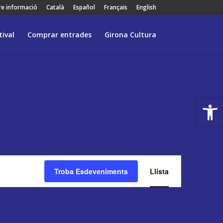
bre informació
Català
Español
Français
English
tival
Comprar entrades
Girona Cultura
Obre la 
Navegació
de
Troba Esdeveniments
Llista
visualitzaci
Esdevenime