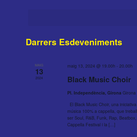
Esdeveniments
Selecciona
per
una
paraula
data.
clau.
Darrers Esdeveniments
MAIG
maig 13, 2024 @ 19.00h
-
20.00h
13
Black Music Choir
2024
Pl. Independència, Girona
Girona
El Black Music Choir, una iniciativa
música 100% a cappella, que treball
ser Soul, R&B, Funk, Rap, Beatbox, 
Cappella Festival i la […]