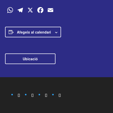
WhatsApp
Telegram
X
Facebook
Email
Afegeix al calendari
Ubicació